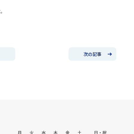
す。
次の記事
月
火
水
木
金
土
日・祝