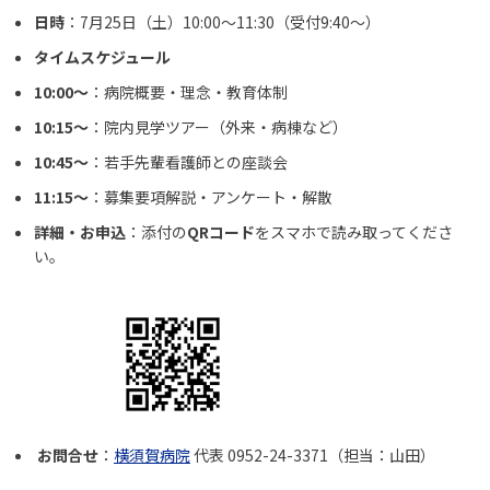
日時
：
7
月
25
日（土）
10:00
～
11:30
（受付
9:40
～）
タイムスケジュール
10:00
～
：病院概要・理念・教育体制
10:15
～
：院内見学ツアー（外来・病棟など）
10:45
～
：若手先輩看護師との座談会
11:15
～
：募集要項解説・アンケート・解散
詳細・お申込
：添付の
QR
コード
をスマホで読み取ってくださ
い。
お問合せ
：
横須賀病院
代表 0952-24-3371（担当：山田）