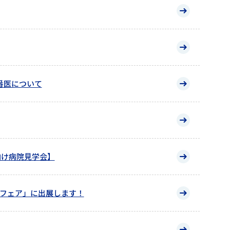
当番医について
）向け病院見学会】
フェア」に出展します！