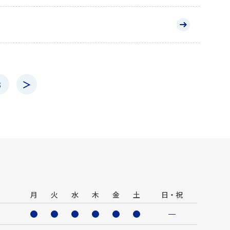
3
＞
月
火
水
木
金
土
日・祝