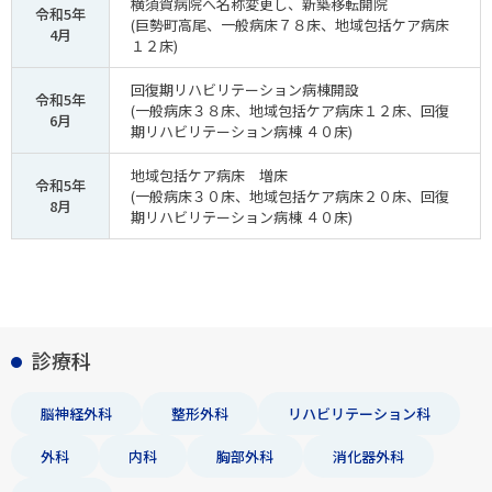
横須賀病院へ名称変更し、新築移転開院
令和5年
(巨勢町高尾、一般病床７８床、地域包括ケア病床
4月
１２床)
回復期リハビリテーション病棟開設
令和5年
(一般病床３８床、地域包括ケア病床１２床、回復
6月
期リハビリテーション病棟 ４０床)
地域包括ケア病床 増床
令和5年
(一般病床３０床、地域包括ケア病床２０床、回復
8月
期リハビリテーション病棟 ４０床)
診療科
脳神経外科
整形外科
リハビリテーション科
外科
内科
胸部外科
消化器外科