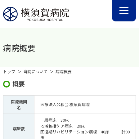
病院概要
トップ
当院について
病院概要
概要
医療機関
医療法人公和会 横須賀病院
名
一般病床 30床
地域包括ケア病床 20床
病床数
回復期リハビリテーション病棟 40床 計90
床